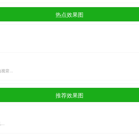
热点效果图
背...
推荐效果图
以...