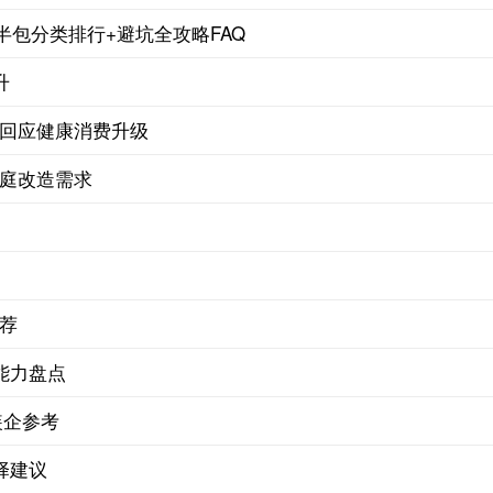
半包分类排行+避坑全攻略FAQ
升
新回应健康消费升级
家庭改造需求
推荐
能力盘点
装企参考
择建议