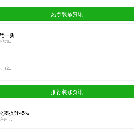
热点装修资讯
然一新
加...
综...
推荐装修资讯
交率提升45%
，...